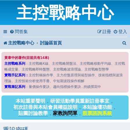
主控戰略中心
問答集
註冊
登入
主控戰略中心
討論區首頁
黃韋中的著作(目前共有14本)
主控戰略系列
：主控戰略K線、主控戰略開盤法、主控戰略移動平均線、主控戰
略成交量、主控戰略即時盤態、主控戰略波浪理論、主控戰略型態學
實戰手記系列：
主控對稱操作學、主力控盤原理與箱型操作、技術指標與波浪
理論、主控技術分析使用手冊、中短期波段操作精解
實戰筆記系列
：量價操作要訣、趨向指標操作要訣...持續撰寫中
本站重要聲明
，
研習活動學員重新註冊事宜
，
初次註冊與本站會員權益說明
，
本站論壇功能
，
貼圖討論教學
，
家教詢問單
，
股票諮詢系統
重設密碼