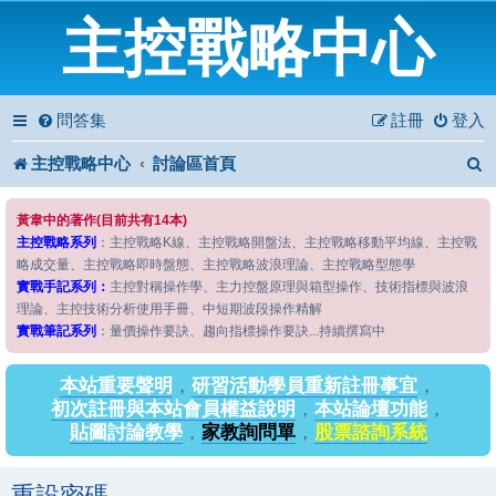
主控戰略中心
問答集
註冊
登入
主控戰略中心
討論區首頁
黃韋中的著作(目前共有14本)
主控戰略系列
：主控戰略K線、主控戰略開盤法、主控戰略移動平均線、主控戰
略成交量、主控戰略即時盤態、主控戰略波浪理論、主控戰略型態學
實戰手記系列：
主控對稱操作學、主力控盤原理與箱型操作、技術指標與波浪
理論、主控技術分析使用手冊、中短期波段操作精解
實戰筆記系列
：量價操作要訣、趨向指標操作要訣...持續撰寫中
本站重要聲明
，
研習活動學員重新註冊事宜
，
初次註冊與本站會員權益說明
，
本站論壇功能
，
貼圖討論教學
，
家教詢問單
，
股票諮詢系統
重設密碼