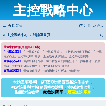
主控戰略中心
問答集
註冊
登入
主控戰略中心
討論區首頁
黃韋中的著作(目前共有14本)
主控戰略系列
：主控戰略K線、主控戰略開盤法、主控戰略移動平均線、主控戰
略成交量、主控戰略即時盤態、主控戰略波浪理論、主控戰略型態學
實戰手記系列：
主控對稱操作學、主力控盤原理與箱型操作、技術指標與波浪
理論、主控技術分析使用手冊、中短期波段操作精解
實戰筆記系列
：量價操作要訣、趨向指標操作要訣...持續撰寫中
本站重要聲明
，
研習活動學員重新註冊事宜
，
初次註冊與本站會員權益說明
，
本站論壇功能
，
貼圖討論教學
，
家教詢問單
，
股票諮詢系統