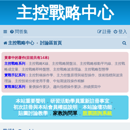
主控戰略中心
問答集
註冊
登入
主控戰略中心
討論區首頁
黃韋中的著作(目前共有14本)
主控戰略系列
：主控戰略K線、主控戰略開盤法、主控戰略移動平均線、主控戰
略成交量、主控戰略即時盤態、主控戰略波浪理論、主控戰略型態學
實戰手記系列：
主控對稱操作學、主力控盤原理與箱型操作、技術指標與波浪
理論、主控技術分析使用手冊、中短期波段操作精解
實戰筆記系列
：量價操作要訣、趨向指標操作要訣...持續撰寫中
本站重要聲明
，
研習活動學員重新註冊事宜
，
初次註冊與本站會員權益說明
，
本站論壇功能
，
貼圖討論教學
，
家教詢問單
，
股票諮詢系統