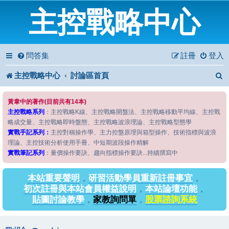
主控戰略中心
問答集
註冊
登入
主控戰略中心
討論區首頁
黃韋中的著作(目前共有14本)
主控戰略系列
：主控戰略K線、主控戰略開盤法、主控戰略移動平均線、主控戰
略成交量、主控戰略即時盤態、主控戰略波浪理論、主控戰略型態學
實戰手記系列：
主控對稱操作學、主力控盤原理與箱型操作、技術指標與波浪
理論、主控技術分析使用手冊、中短期波段操作精解
實戰筆記系列
：量價操作要訣、趨向指標操作要訣...持續撰寫中
本站重要聲明
，
研習活動學員重新註冊事宜
，
初次註冊與本站會員權益說明
，
本站論壇功能
，
貼圖討論教學
，
家教詢問單
，
股票諮詢系統