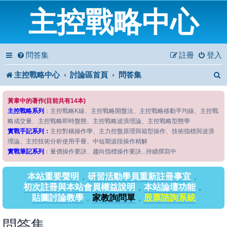
主控戰略中心
問答集
註冊
登入
主控戰略中心
討論區首頁
問答集
黃韋中的著作(目前共有14本)
主控戰略系列
：主控戰略K線、主控戰略開盤法、主控戰略移動平均線、主控戰
略成交量、主控戰略即時盤態、主控戰略波浪理論、主控戰略型態學
實戰手記系列：
主控對稱操作學、主力控盤原理與箱型操作、技術指標與波浪
理論、主控技術分析使用手冊、中短期波段操作精解
實戰筆記系列
：量價操作要訣、趨向指標操作要訣...持續撰寫中
本站重要聲明
，
研習活動學員重新註冊事宜
，
初次註冊與本站會員權益說明
，
本站論壇功能
，
貼圖討論教學
，
家教詢問單
，
股票諮詢系統
問答集