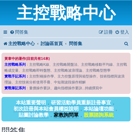
主控戰略中心
問答集
註冊
登入
主控戰略中心
討論區首頁
問答集
黃韋中的著作(目前共有14本)
主控戰略系列
：主控戰略K線、主控戰略開盤法、主控戰略移動平均線、主控戰
略成交量、主控戰略即時盤態、主控戰略波浪理論、主控戰略型態學
實戰手記系列：
主控對稱操作學、主力控盤原理與箱型操作、技術指標與波浪
理論、主控技術分析使用手冊、中短期波段操作精解
實戰筆記系列
：量價操作要訣、趨向指標操作要訣...持續撰寫中
本站重要聲明
，
研習活動學員重新註冊事宜
，
初次註冊與本站會員權益說明
，
本站論壇功能
，
貼圖討論教學
，
家教詢問單
，
股票諮詢系統
問答集